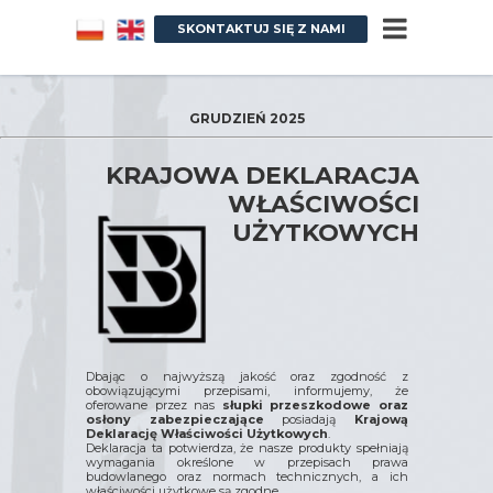
SKONTAKTUJ SIĘ Z NAMI
GRUDZIEŃ 2025
KRAJOWA DEKLARACJA
WŁAŚCIWOŚCI
UŻYTKOWYCH
Dbając o najwyższą jakość oraz zgodność z
obowiązującymi przepisami, informujemy, że
oferowane przez nas
słupki przeszkodowe oraz
osłony zabezpieczające
posiadają
Krajową
Deklarację Właściwości Użytkowych
.
Deklaracja ta potwierdza, że nasze produkty spełniają
wymagania określone w przepisach prawa
budowlanego oraz normach technicznych, a ich
właściwości użytkowe są zgodne