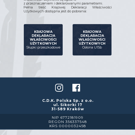
z przeznaczeniem i deklarowanymi parametrami.
Pełna treść Krajowej Deklaracji Właściwości
Użytkowych dostępna jest do pobrania:
KRAJOWA
KRAJOWA
DEKLARACJA
DEKLARACJA
WŁAŚCIWOŚCI
WŁAŚCIWOŚCI
UŻYTKOWYCH
UŻYTKOWYCH
Słupki przeszkodowe
Osłona U15b
C.D.K. Polska Sp. z o.o.
ul. Sikorki 17
31-589 Kraków
NIP 6772181909
REGON 356337548
KRS 0000032458